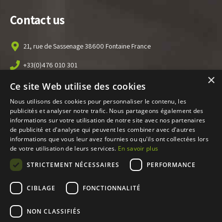
Contact us
21, rue de Sassenage 38600 Fontaine France
+33(0)476 010 301
×
info@ecofitec.com
Ce site Web utilise des cookies
Nous utilisons des cookies pour personnaliser le contenu, les
News
publicités et analyser notre trafic. Nous partageons également des
informations sur votre utilisation de notre site avec nos partenaires
de publicité et d'analyse qui peuvent les combiner avec d'autres
Follow all our ECOFITEC news on
our Linkedin page
informations que vous leur avez fournies ou qu'ils ont collectées lors
de votre utilisation de leurs services.
En savoir plus
Discover
STRICTEMENT NÉCESSAIRES
PERFORMANCE
CIBLAGE
FONCTIONNALITÉ
NON CLASSIFIÉS