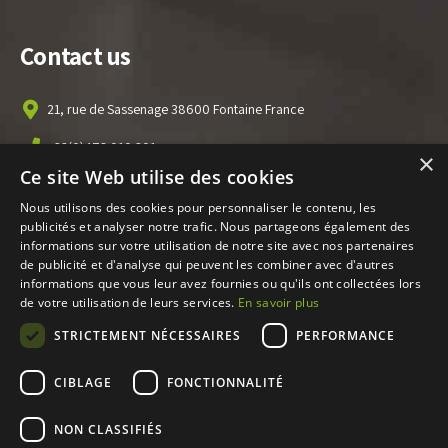
Contact us
21, rue de Sassenage 38600 Fontaine France
+33(0)476 010 301
×
Ce site Web utilise des cookies
info@ecofitec.com
Nous utilisons des cookies pour personnaliser le contenu, les
publicités et analyser notre trafic. Nous partageons également des
News
informations sur votre utilisation de notre site avec nos partenaires
de publicité et d'analyse qui peuvent les combiner avec d'autres
informations que vous leur avez fournies ou qu'ils ont collectées lors
Follow all our ECOFITEC news on
our Linkedin page
de votre utilisation de leurs services.
En savoir plus
Discover
STRICTEMENT NÉCESSAIRES
PERFORMANCE
CIBLAGE
FONCTIONNALITÉ
NON CLASSIFIÉS