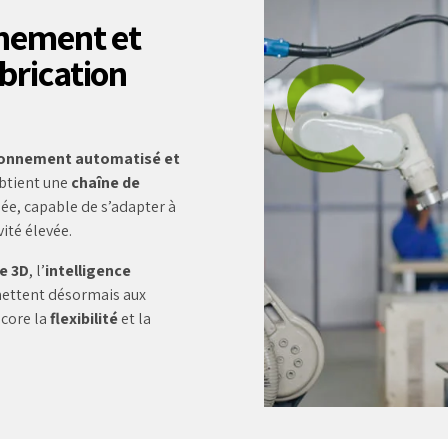
nnement et
brication
tionnement automatisé et
obtient une
chaîne de
e, capable de s’adapter à
ité élevée.
le 3D
, l’
intelligence
mettent désormais aux
ncore la
flexibilité
et la