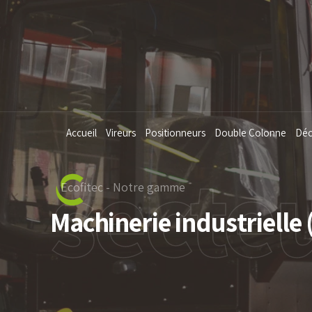
Accueil
Vireurs
Positionneurs
Double Colonne
Déc
secte
Ecofitec - Notre gamme
Machinerie industrielle (